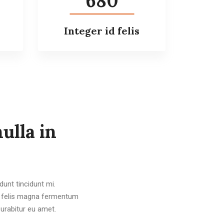
680
Integer id felis
ulla in
unt tincidunt mi.
s, felis magna fermentum
Curabitur eu amet.