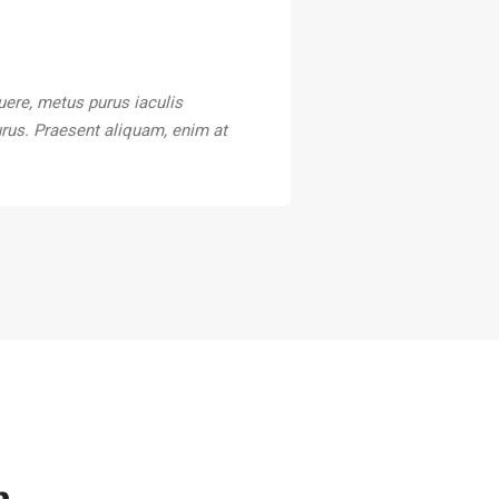
uere, metus purus iaculis
purus. Praesent aliquam, enim at
m