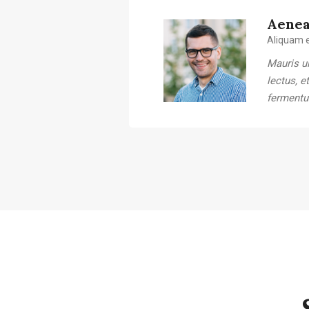
Aenea
Aliquam e
Mauris ul
lectus, e
fermentu